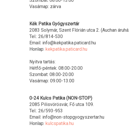
Szombat: 08:00-13:00
Vasárnap: zárva
Kék Patika Gyógyszertár
2083 Solymár, Szent Flórián utca 2. (Auchan áruhá
Tel.: 26/814-530
Email: info@kekpatika.paticard.hu
Honlap:
kekpatika.paticard.hu
Nyitva tartás:
Hétfő-péntek: 08.00-20.00
Szombat: 08.00-20.00
Vasárnap: 09.00-13.00
0-24 Kulcs Patika (NON-STOP)
2085 Pilisvörösvár, Fő utca 109.
Tel.: 26/593-953
Email: info@non-stopgyogyszertar.hu
Honlap:
kulcspatika.hu