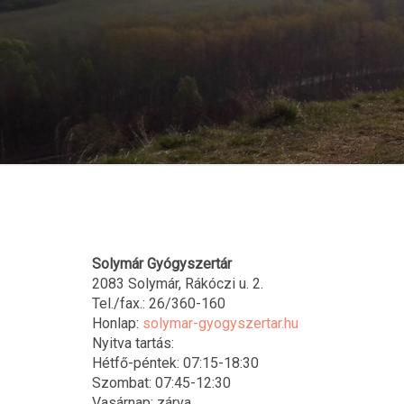
Solymár Gyógyszertár
2083 Solymár, Rákóczi u. 2.
Tel./fax.: 26/360-160
Honlap:
solymar-gyogyszertar.hu
Nyitva tartás:
Hétfő-péntek: 07:15-18:30
Szombat: 07:45-12:30
Vasárnap: zárva