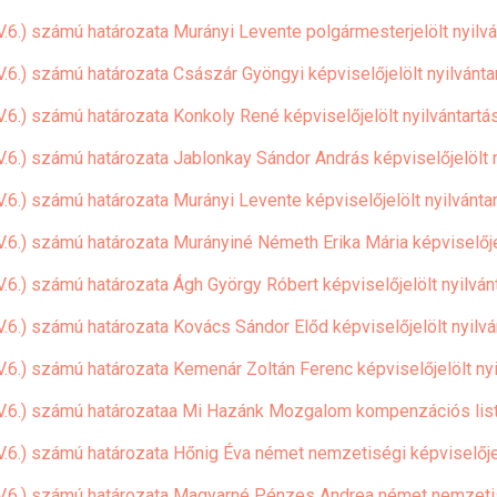
.6.) számú határozata Murányi Levente polgármesterjelölt nyilvá
.6.) számú határozata Császár Gyöngyi képviselőjelölt nyilvánta
.6.) számú határozata Konkoly René képviselőjelölt nyilvántartá
V.6.) számú határozata Jablonkay Sándor András képviselőjelölt n
.6.) számú határozata Murányi Levente képviselőjelölt nyilvánta
V.6.) számú határozata Murányiné Németh Erika Mária képviselőjel
.6.) számú határozata Ágh György Róbert képviselőjelölt nyilván
.6.) számú határozata Kovács Sándor Előd képviselőjelölt nyilvá
.6.) számú határozata Kemenár Zoltán Ferenc képviselőjelölt nyi
(V.6.) számú határozataa Mi Hazánk Mozgalom kompenzációs listá
V.6.) számú határozata Hőnig Éva német nemzetiségi képviselőjel
(V.6.) számú határozata Magyarné Pénzes Andrea német nemzetisé