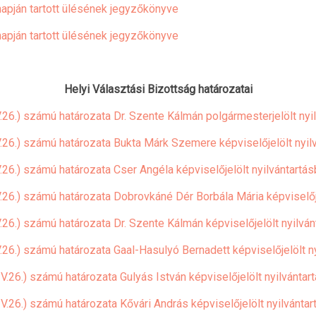
napján tartott ülésének jegyzőkönyve
napján tartott ülésének jegyzőkönyve
Helyi Választási Bizottság határozatai
.26.) számú határozata Dr. Szente Kálmán polgármesterjelölt nyil
V.26.) számú határozata Bukta Márk Szemere képviselőjelölt nyilv
.26.) számú határozata Cser Angéla képviselőjelölt nyilvántartás
.26.) számú határozata Dobrovkáné Dér Borbála Mária képviselője
.26.) számú határozata Dr. Szente Kálmán képviselőjelölt nyilván
.26.) számú határozata Gaal-Hasulyó Bernadett képviselőjelölt ny
V.26.) számú határozata Gulyás István képviselőjelölt nyilvántar
V.26.) számú határozata Kővári András képviselőjelölt nyilvántar