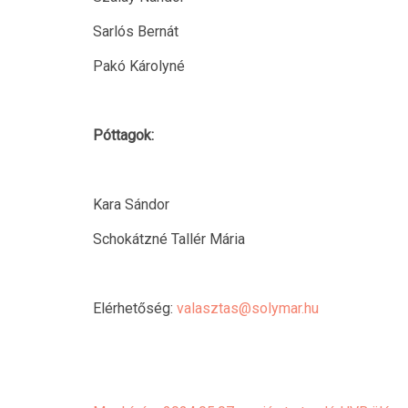
Sarlós Bernát
Pakó Károlyné
Póttagok:
Kara Sándor
Schokátzné Tallér Mária
Elérhetőség:
valasztas@solymar.hu