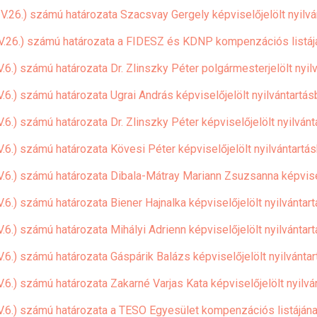
V.26.) számú határozata Szacsvay Gergely képviselőjelölt nyilvá
IV.26.) számú határozata a FIDESZ és KDNP kompenzációs listájá
.6.) számú határozata Dr. Zlinszky Péter polgármesterjelölt nyil
.6.) számú határozata Ugrai András képviselőjelölt nyilvántartás
.6.) számú határozata Dr. Zlinszky Péter képviselőjelölt nyilvánt
.6.) számú határozata Kövesi Péter képviselőjelölt nyilvántartás
V.6.) számú határozata Dibala-Mátray Mariann Zsuzsanna képvisel
.6.) számú határozata Biener Hajnalka képviselőjelölt nyilvántart
.6.) számú határozata Mihályi Adrienn képviselőjelölt nyilvántart
.6.) számú határozata Gáspárik Balázs képviselőjelölt nyilvántar
.6.) számú határozata Zakarné Varjas Kata képviselőjelölt nyilvá
V.6.) számú határozata a TESO Egyesület kompenzációs listájának