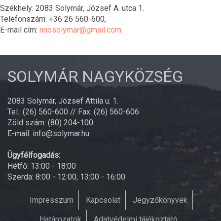
Székhely: 2083 Solymár, József A. utca 1.
Telefonszám: +36 26 560-600,
E-mail cím:
nnosolymar@gmail.com
SOLYMÁR NAGYKÖZSÉG
2083 Solymár, József Attila u. 1.
Tel.: (26) 560-600 // Fax: (26) 560-606
Zöld szám: (80) 204-100
E-mail: info@solymar.hu
Ügyfélfogadás:
Hétfő: 13:00 - 18:00
Szerda: 8:00 - 12:00, 13:00 - 16:00
Impresszum
Kapcsolat
Jegyzőkönyvek
Határozatok
Adatvédelmi tájékoztató