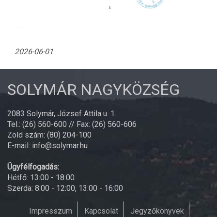
2026-06-01
SOLYMÁR NAGYKÖZSÉG
2083 Solymár, József Attila u. 1.
Tel.: (26) 560-600 // Fax: (26) 560-606
Zöld szám: (80) 204-100
E-mail: info@solymar.hu
Ügyfélfogadás:
Hétfő: 13:00 - 18:00
Szerda: 8:00 - 12:00, 13:00 - 16:00
Impresszum
Kapcsolat
Jegyzőkönyvek