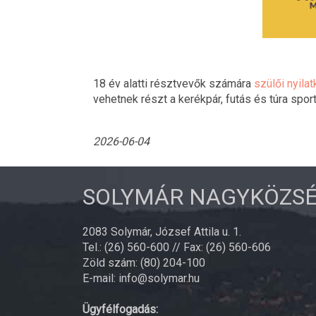
18 év alatti résztvevők számára
szülői nyila
vehetnek részt a kerékpár, futás és túra spor
2026-06-04
SOLYMÁR NAGYKÖZS
2083 Solymár, József Attila u. 1.
Tel.: (26) 560-600 // Fax: (26) 560-606
Zöld szám: (80) 204-100
E-mail: info@solymar.hu
Ügyfélfogadás: