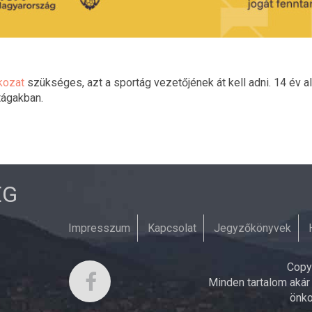
tkozat
szükséges, azt a sportág vezetőjének át kell adni. 14 év a
tágakban.
ÉG
Impresszum
Kapcsolat
Jegyzőkönyvek
Copy
Minden tartalom akár
önko