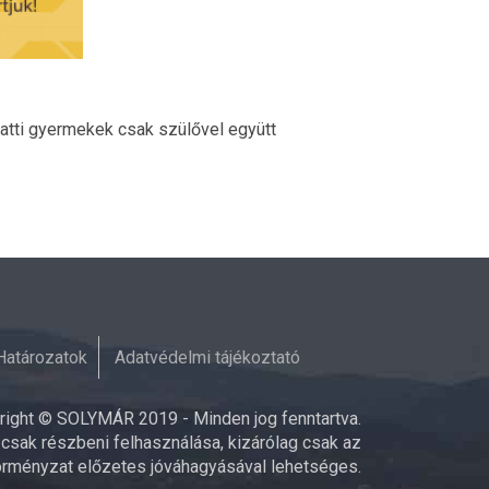
latti gyermekek csak szülővel együtt
Határozatok
Adatvédelmi tájékoztató
right © SOLYMÁR 2019 - Minden jog fenntartva.
 csak részbeni felhasználása, kizárólag csak az
rményzat előzetes jóváhagyásával lehetséges.